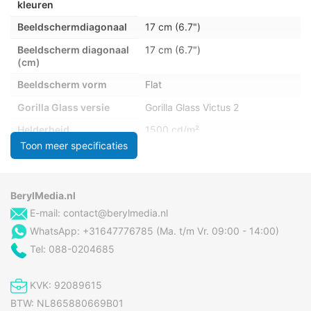
kleuren
Beeldschermdiagonaal
17 cm (6.7")
Beeldscherm diagonaal
17 cm (6.7")
(cm)
Beeldscherm vorm
Flat
Gorilla Glass versie
Gorilla Glass Victus 2
Helderheid
1500 cd/m²
Toon meer specificaties
Marketingnaam
Dynamic AMOLED 2X
beeldschermtechnologie
Maximale refresh
120 Hz
BerylMedia.nl
snelheid
E-mail:
contact@berylmedia.nl
Merkspecifieke
Altijd-aan scherm
WhatsApp: +31647776785 (Ma. t/m Vr. 09:00 - 14:00)
technologieën
Tel: 088-0204685
Pixeldichtheid
516 ppi
Resolutie
3120 x 1440 Pixels
KVK: 92089615
Soort paneel
AMOLED
BTW: NL865880669B01