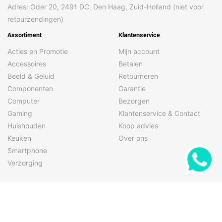
Adres: Oder 20, 2491 DC, Den Haag, Zuid-Holland (niet voor
Type beeldschermglas
Gorilla Glass
retourzendingen)
Assortiment
Klantenservice
Camera
Acties en Promotie
Mijn account
Achtercamera
1 µm
pixelgrootte (Quad
Accessoires
Betalen
Pixel-technologie)
Beeld & Geluid
Retourneren
Afbeeldings
Optical Image Stabilization
Componenten
Garantie
stabilisator type
(OIS)
Computer
Bezorgen
Automatisch
Ja
Gaming
Klantenservice & Contact
scherpstellen
Huishouden
Koop advies
Beeldstabilisator
Ja
Keuken
Over ons
Smartphone
Cameraflitser
Ja
achterzijde
Verzorging
Cameratype voorkant
Enkele camera
Volg ons
Derde achtercamera
1/2.55
grootte
Diafragmaopening van
2,2