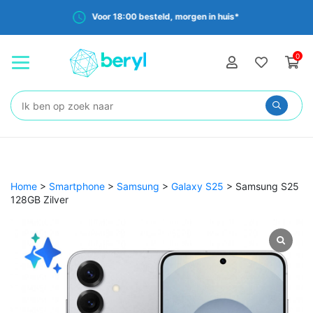
huis*
Gratis verzending vanaf €35,-
0
Zoeken:
Home
>
Smartphone
>
Samsung
>
Galaxy S25
>
Samsung S25
128GB Zilver