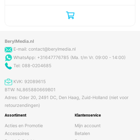
scherpstellen
Beeldstabilisator
Ja
Cameraflitser
Ja
achterzijde
Cameratype voorkant
Enkele camera
BerylMedia.nl
Derde achtercamera
1/2.55
E-mail:
contact@berylmedia.nl
grootte
WhatsApp: +31647776785 (Ma. t/m Vr. 09:00 - 14:00)
Diafragmaopening van
2,2
Tel: 088-0204685
de derde achtercamera
Digitale zoom
30x
KVK: 92089615
BTW: NL865880669B01
Flash type
LED
Adres: Oder 20, 2491 DC, Den Haag, Zuid-Holland (niet voor
Gezichtsveldshoek
85°
retourzendingen)
(FOV) achtercamera
Assortiment
Klantenservice
Gezichtsveldshoek
120°
(FOV) derde
Acties en Promotie
Mijn account
achtercamera
Accessoires
Betalen
Gezichtsveldshoek
36°