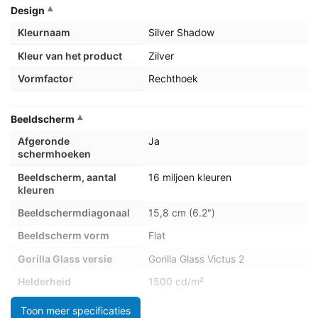
Design
Kleurnaam
Silver Shadow
Kleur van het product
Zilver
Vormfactor
Rechthoek
Beeldscherm
Afgeronde
Ja
schermhoeken
Beeldscherm, aantal
16 miljoen kleuren
kleuren
Beeldschermdiagonaal
15,8 cm (6.2")
Beeldscherm vorm
Flat
Gorilla Glass versie
Gorilla Glass Victus 2
Helderheid
1500 cd/m²
Marketingnaam
Dynamic AMOLED 2X
Toon meer specificaties
beeldschermtechnologie