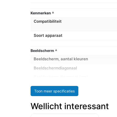
Kenmerken
Compatibiliteit
Soort apparaat
Beeldscherm
Beeldscherm, aantal kleuren
Beeldschermdiagonaal
Beeldscherm diagonaal (cm)
HD type
Toon meer specificaties
Maximale refresh snelheid
Wellicht interessant
Resolutie
Soort paneel