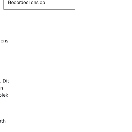
dens
. Dit
en
plek
ath