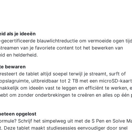
WiFi
+
5G
128GB
eid als je ideeën
Grijs
gecertificeerde blauwlichtreductie om vermoeide ogen tij
aantal
 streamen van je favoriete content tot het bewerken van
id en helderheid.
 te bewaren
eert de tablet altijd soepel terwijl je streamt, surft of
e opslagruimte, uitbreidbaar tot 2 TB met een microSD-kaart
kkelijk om ideeën vast te leggen en efficiënt te werken, 
 hebt om zonder onderbrekingen te creëren en alles op één 
meteen opgelost
ormule? Schrijf het simpelweg uit met de S Pen en Solve M
t. Deze tablet maakt studiesessies eenvoudiger door snel