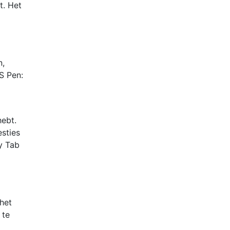
t. Het
n,
 S Pen:
hebt.
esties
xy Tab
het
 te