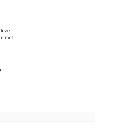
 deze
rm met
n