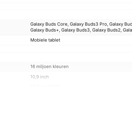
Galaxy Buds Core, Galaxy Buds3 Pro, Galaxy Bud
Galaxy Buds+, Galaxy Buds3, Galaxy Buds2, Gal
Mobiele tablet
16 miljoen kleuren
10,9 inch
27,7 cm (10.9")
WUXGA+
90 Hz
2112 x 1320 Pixels
TFT