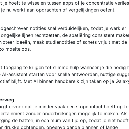
e hoeft te wisselen tussen apps of je concentratie verlies
f je nu werkt aan opdrachten of vergelijkingen oefent.
geschreven notities snel verduidelijken, zodat je werk er
ongelijke lijnen rechtzetten, de spatiëring consistent make
. Noteer ideeën, maak studienotities of schets vrijuit met de
zo moeiteloos.
t toegang te krijgen tot slimme hulp wanneer je die nodig 
 AI-assistent starten voor snelle antwoorden, nuttige sugg
uctief blijft. Met AI binnen handbereik zijn taken op je Gala
derweg
orgt ervoor dat je minder vaak een stopcontact hoeft op te
ertainment zonder onderbrekingen mogelijk te maken. Als 
rging de batterij in een mum van tijd op, zodat je niet hoeft
oor drukke ochtenden, opeenvolgende plannen of lange