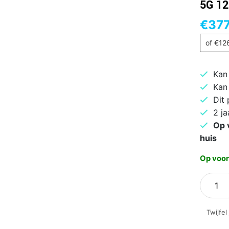
5G 12
€
377
of
€
12
Kan
Kan
Dit
2 ja
Op 
huis
Op voor
Samsu
Galaxy
Tab
Twijfel
S10
Lite