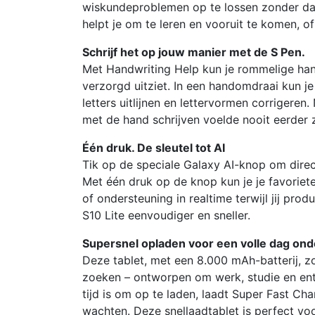
wiskundeproblemen op te lossen zonder dat j
helpt je om te leren en vooruit te komen, o
Schrijf het op jouw manier met de S Pen.
Met Handwriting Help kun je rommelige hand
verzorgd uitziet. In een handomdraai kun je 
letters uitlijnen en lettervormen corrigeren
met de hand schrijven voelde nooit eerder 
Één druk. De sleutel tot AI
Tik op de speciale Galaxy AI-knop om direc
Met één druk op de knop kun je je favoriete
of ondersteuning in realtime terwijl jij prod
S10 Lite eenvoudiger en sneller.
Supersnel opladen voor een volle dag on
Deze tablet, met een 8.000 mAh-batterij, z
zoeken – ontworpen om werk, studie en ent
tijd is om op te laden, laadt Super Fast Cha
wachten. Deze snellaadtablet is perfect v