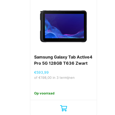
Camera
Automatisch scherpstellen
Cameraflitser achterzijde
Camera voorzijde
Maximale videoresolutie
Opnameresolutie
Samsung Galaxy Tab Active4
Pro 5G 128GB T636 Zwart
Resolutie camera achterzijde (numeriek)
Resolutie camera voorzijde (numeriek)
€
593,99
of
€
198,00
in 3 termijnen
Type camera achterzijde
Video capturing speed
Op voorraad
Multimedia
Ondersteund audioformaat