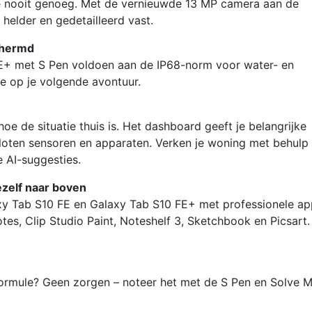
g je nooit genoeg. Met de vernieuwde 13 MP camera aan de
 helder en gedetailleerd vast.
schermd
E+ met S Pen voldoen aan de IP68-norm voor water- en
e op je volgende avontuur.
e de situatie thuis is. Het dashboard geeft je belangrijke
sloten sensoren en apparaten. Verken je woning met behulp
 AI-suggesties.
jezelf naar boven
laxy Tab S10 FE en Galaxy Tab S10 FE+ met professionele ap
es, Clip Studio Paint, Noteshelf 3, Sketchbook en Picsart.
ormule? Geen zorgen – noteer het met de S Pen en Solve 