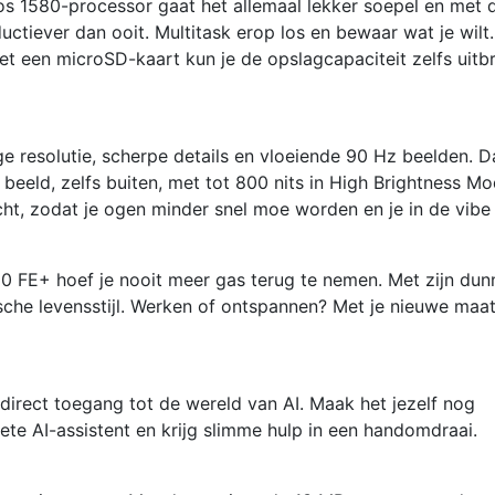
os 1580-processor gaat het allemaal lekker soepel en met 
uctiever dan ooit. Multitask erop los en bewaar wat je wilt
 een microSD-kaart kun je de opslagcapaciteit zelfs uitb
 resolutie, scherpe details en vloeiende 90 Hz beelden. D
r beeld, zelfs buiten, met tot 800 nits in High Brightness Mo
t, zodat je ogen minder snel moe worden en je in de vibe b
0 FE+ hoef je nooit meer gas terug te nemen. Met zijn dun
ische levensstijl. Werken of ontspannen? Met je nieuwe maa
 direct toegang tot de wereld van AI. Maak het jezelf nog
ete AI-assistent en krijg slimme hulp in een handomdraai.