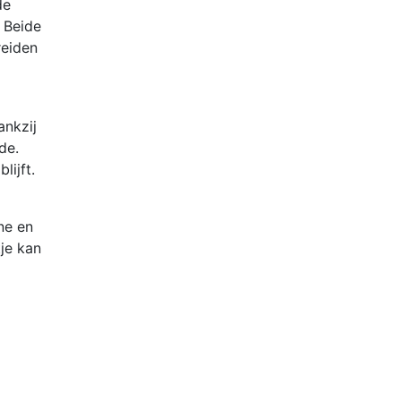
de
. Beide
reiden
ankzij
de.
lijft.
ne en
tje kan