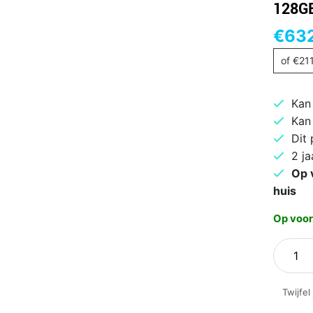
128GB
€
63
of
€
21
Kan
Kan
Dit
2 ja
Op 
huis
Op voor
Samsu
Galaxy
Tab
Twijfel
S10
FE+