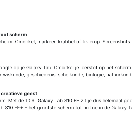
WiFi
128GB
X620
Grijs
groot scherm
aantal
cherm. Omcirkel, markeer, krabbel of tik erop. Screenshots 
ogle op je Galaxy Tab. Omcirkel je leerstof op het scherm
oor wiskunde, geschiedenis, scheikunde, biologie, natuurkun
 creatieve geest
m. Met de 10.9" Galaxy Tab S10 FE zit je dus helemaal goe
b S10 FE+ – het grootste scherm tot nu toe in de Galaxy T