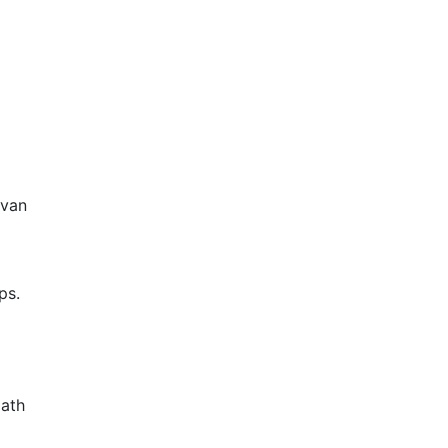
 van
ps.
Math