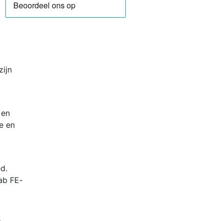
zijn
 en
de en
d.
ab FE-