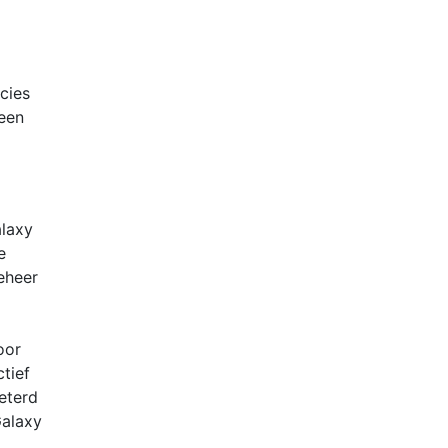
cies
 een
alaxy
e
eheer
oor
tief
beterd
Galaxy