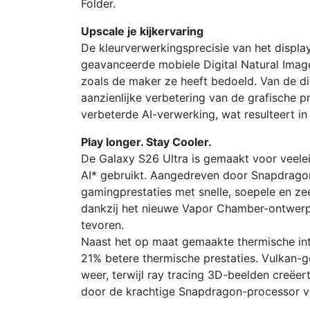
Folder.
Upscale je kijkervaring
De kleurverwerkingsprecisie van het displa
geavanceerde mobiele Digital Natural Image
zoals de maker ze heeft bedoeld. Van de di
aanzienlijke verbetering van de grafische pr
verbeterde AI-verwerking, wat resulteert in
Play longer. Stay Cooler.
De Galaxy S26 Ultra is gemaakt voor veele
AI* gebruikt. Aangedreven door Snapdragon
gamingprestaties met snelle, soepele en z
dankzij het nieuwe Vapor Chamber-ontwerp,
tevoren.
Naast het op maat gemaakte thermische int
21% betere thermische prestaties. Vulkan-
weer, terwijl ray tracing 3D-beelden creëer
door de krachtige Snapdragon-processor va