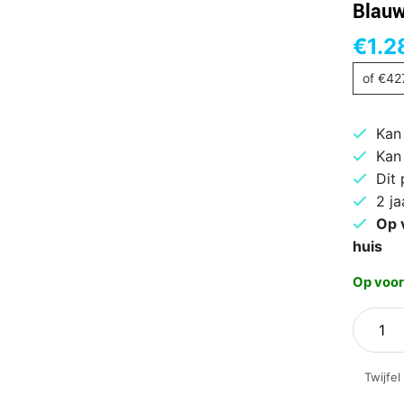
Blau
€
1.2
of
€
42
Kan
Kan
Dit
2 ja
Op 
huis
Op voor
Samsu
Galaxy
S26
Twijfel
Ultra
512GB