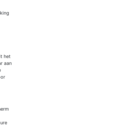
king
t het
ar aan
e
oor
herm
cure