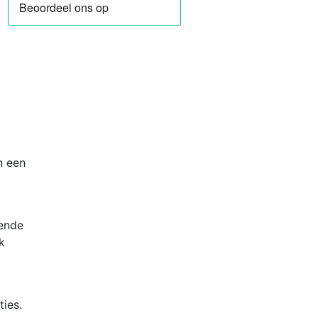
n een
mende
k
ies.