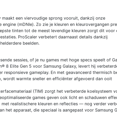
y maakt een viervoudige sprong vooruit, dankzij onze
 engine (mDNIe). Zo zie je kleuren en kleurovergangen pre
epste tinten tot de meest levendige kleuren zorgt dit voor
estaties. ProScaler verbetert daarnaast details dankzij
 helderdere beelden.
isende sessies, of je nu games met hoge specs speelt of G
® 8 Elite Gen 5 voor Samsung Galaxy, levert hij verbeterd
eer responsieve gameplay. En met geavanceerd thermisch b
 wordt warmte sneller en efficiënter afgevoerd dan ooit
erfacemateriaal (TIM) zorgt het verbeterde koelsysteem v
geoptimaliseerde games geven ook licht en schaduwen effec
t met realistischere kleuren en reflecties — nog verder ver
n het apparaat, die speciaal is aangepast voor Samsung 