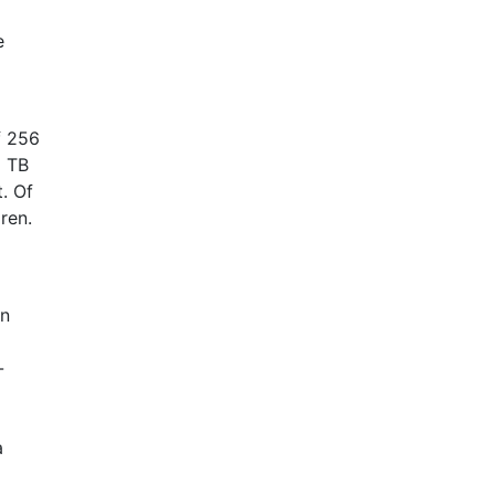
e
f 256
1 TB
. Of
ren.
en
-
a