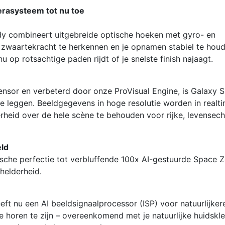
erasysteem tot nu toe
dy combineert uitgebreide optische hoeken met gyro- en
 zwaartekracht te herkennen en je opnamen stabiel te houd
nu op rotsachtige paden rijdt of je snelste finish najaagt.
or en verbeterd door onze ProVisual Engine, is Galaxy 
te leggen. Beeldgegevens in hoge resolutie worden in realt
heid over de hele scène te behouden voor rijke, levensech
eld
tische perfectie tot verbluffende 100x AI-gestuurde Space 
 helderheid.
ft nu een AI beeldsignaalprocessor (ISP) voor natuurlijker
e horen te zijn – overeenkomend met je natuurlijke huidskle