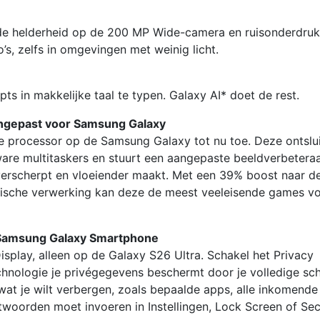
rde helderheid op de 200 MP Wide-camera en ruisonderdruk
’s, zelfs in omgevingen met weinig licht.
s in makkelijke taal te typen. Galaxy AI* doet de rest.
aangepast voor Samsung Galaxy
e processor op de Samsung Galaxy tot nu toe. Deze ontslui
ware multitaskers en stuurt een aangepaste beeldverbetera
 verscherpt en vloeiender maakt. Met een 39% boost naar d
ische verwerking kan deze de meest veeleisende games v
n Samsung Galaxy Smartphone
play, alleen op de Galaxy S26 Ultra. Schakel het Privacy
chnologie je privégegevens beschermt door je volledige sc
 wat je wilt verbergen, zoals bepaalde apps, alle inkomende
woorden moet invoeren in Instellingen, Lock Screen of Se