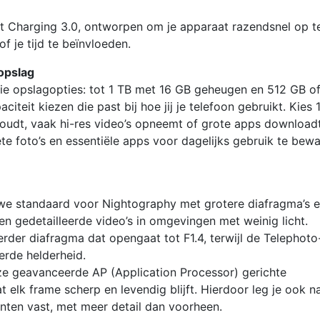
t Charging 3.0, ontworpen om je apparaat razendsnel op t
f je tijd te beïnvloeden.
 opslag
ie opslagopties: tot 1 TB met 16 GB geheugen en 512 GB o
teit kiezen die past bij hoe jij je telefoon gebruikt. Kies 
oudt, vaak hi-res video’s opneemt of grote apps downloadt
e foto’s en essentiële apps voor dagelijks gebruik te bewa
we standaard voor Nightography met grotere diafragma’s 
n gedetailleerde video’s in omgevingen met weinig licht.
der diafragma dat opengaat tot F1.4, terwijl de Telephoto
rde helderheid.
ze geavanceerde AP (Application Processor) gerichte
 elk frame scherp en levendig blijft. Hierdoor leg je ook n
ten vast, met meer detail dan voorheen.