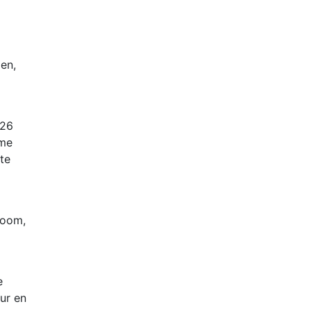
en,
S26
ime
te
Zoom,
e
ur en