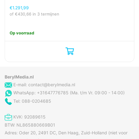
beeldschermtechnologie
€
1.291,99
Maximale refresh
120 Hz
of
€
430,66
in 3 termijnen
snelheid
Merkspecifieke
Altijd-aan scherm
Op voorraad
technologieën
Pixeldichtheid
499 ppi
Resolutie
3120 x 1440 Pixels
Type beeldschermglas
Gorilla Glass
BerylMedia.nl
Camera
E-mail:
contact@berylmedia.nl
Afbeeldings
Optical Image Stabilization
WhatsApp: +31647776785 (Ma. t/m Vr. 09:00 - 14:00)
stabilisator type
(OIS)
Tel: 088-0204685
Automatisch
Ja
scherpstellen
KVK: 92089615
Beeldstabilisator
Ja
BTW: NL865880669B01
Cameraflitser
Ja
Adres: Oder 20, 2491 DC, Den Haag, Zuid-Holland (niet voor
achterzijde