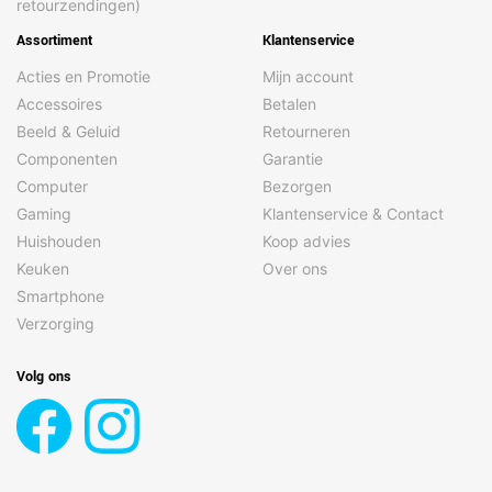
retourzendingen)
Cameratype voorkant
Enkele camera
Assortiment
Klantenservice
Derde achtercamera
1/2.52
Acties en Promotie
Mijn account
grootte
Accessoires
Betalen
Diafragmaopening van
1,9
Beeld & Geluid
Retourneren
de derde achtercamera
Componenten
Garantie
Diafragmaopening van
2,4
Computer
Bezorgen
de vierde achtercamera
Gaming
Klantenservice & Contact
Digitale zoom
100x
Huishouden
Koop advies
Keuken
Over ons
Flash type
LED
Smartphone
Gezichtsveldshoek
84°
Verzorging
(FOV) achtercamera
Gezichtsveldshoek
120°
Volg ons
(FOV) derde
achtercamera
Gezichtsveldshoek
21°
(FOV) tweede
achtercamera