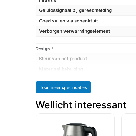
Geluidssignaal bij gereedmelding
Goed vullen via schenktuit
Verborgen verwarmingselement
Design
Kleur van het product
Materiaal behuizing
Prestatie
Toon meer specificaties
Capaciteit watertank
Wellicht interessant
Instelbare thermostaat
Land van herkomst
Energie