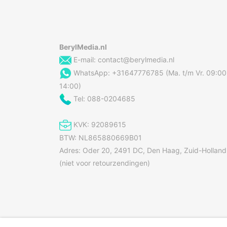
Snoerlengte
Snoeropslag
Verlichte aan-/uit knop
BerylMedia.nl
Voet met draaihoek van 360 graden
E-mail:
contact@berylmedia.nl
Waterniveau-indicator
WhatsApp: +31647776785 (Ma. t/m Vr. 09:00
14:00)
Tel: 088-0204685
Overige specificaties
Inhoud
KVK: 92089615
Merk
BTW: NL865880669B01
Vermogen
Adres: Oder 20, 2491 DC, Den Haag, Zuid-Holland
(niet voor retourzendingen)