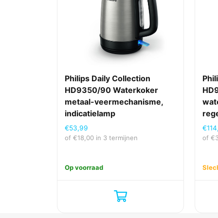
AC-ingangsfrequentie
AC-ingangsspanning
Stroombron
Technische details
Philips Daily Collection
Phil
HD9350/90 Waterkoker
HD9
Garantieperiode
metaal-veermechanisme,
wat
indicatielamp
reg
Ergonomie
€
53,99
€
114
Anti-slip voetjes
of
€
18,00
in 3 termijnen
of
€
Automatisch uitschakelen
Op voorraad
Slec
Brede opening van het deksel
Draadloos
Ergonomische grip