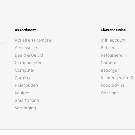
0,75 m
Ja
Ja
Assortiment
Klantenservice
Ja
Acties en Promotie
Mijn account
Ja
 -
Accessoires
Betalen
Beeld & Geluid
Retourneren
Componenten
Garantie
1,7 l
Computer
Bezorgen
Gaming
Klantenservice &
Philips
Huishouden
Koop advies
2020 W
Keuken
Over ons
Smartphone
Verzorging