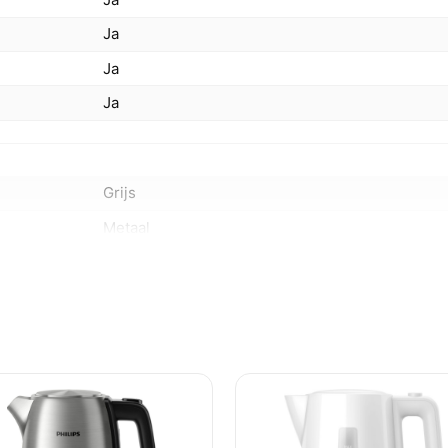
Ja
Ja
Ja
Grijs
Metaal
1,7 l
Nee
China