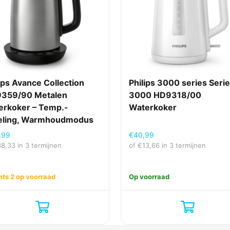
50-60 Hz
230 V
AC
ips Avance Collection
Philips 3000 series Seri
359/90 Metalen
3000 HD9318/00
2 jaar
erkoker – Temp.-
Waterkoker
eling, Warmhoudmodus
,99
€
40,99
Ja
38,33
in 3 termijnen
of
€
13,66
in 3 termijnen
Ja
hts 2 op voorraad
Op voorraad
Ja
Ja
Ja