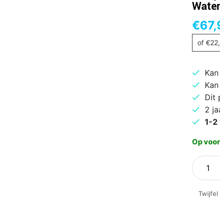
Water
€
67,
of
€
22
Kan
Kan
Dit
2 ja
1-2
Op voor
Philips
Viva
Collect
Twijfel
HD9351
Waterk
aantal