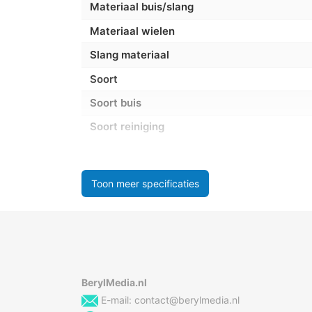
Materiaal buis/slang
Materiaal wielen
Slang materiaal
Soort
Soort buis
Soort reiniging
Stof capaciteit
Stofzuigercontainer type
Toon meer specificaties
Prestatie
Actieradius
Correct gebruik
BerylMedia.nl
Geluidsniveau
E-mail:
contact@berylmedia.nl
Reinigt ondergronden