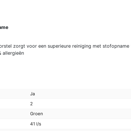
zak
aantal
name
rstel zorgt voor een superieure reiniging met stofopname
 allergieën
Ja
2
Groen
41 l/s