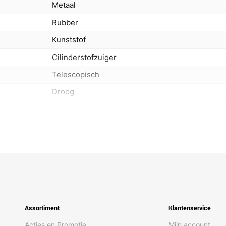
Metaal
Rubber
Kunststof
Cilinderstofzuiger
Telescopisch
Droog
2 l
Zakloos
10 m
Thuis
76 dB
Assortiment
Klantenservice
Tapijt, Harde vloer
Acties en Promotie
Mijn account