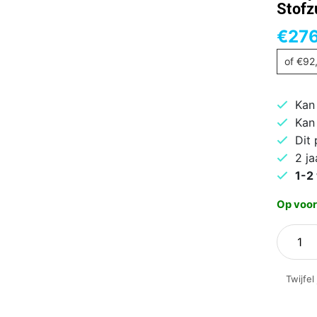
Stofz
€
276
of
€
92
Kan
Kan
Dit
2 ja
1-2
Op voor
Philips
PowerP
Expert
Twijfel
FC9744
Stofzui
zonder