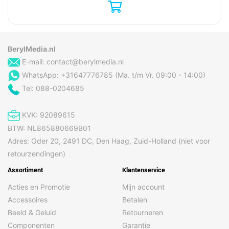
koffie-uitloop
Koffiebonen capaciteit
275 g
Koffie invoertype
Koffiebonen
BerylMedia.nl
Koffiezet apparaat type
Volledig automatisch
E-mail:
contact@berylmedia.nl
Maximum werkdruk
15 bar
WhatsApp: +31647776785 (Ma. t/m Vr. 09:00 - 14:00)
Molentype
Keramische molen
Tel: 088-0204685
Regelbare
Ja
malinginstellingen
KVK: 92089615
Reservoir voor gezette
Beker
BTW: NL865880669B01
koffie
Adres: Oder 20, 2491 DC, Den Haag, Zuid-Holland (niet voor
Warmwatersysteem
Ja
retourzendingen)
Water filter
Ja
Assortiment
Klantenservice
Acties en Promotie
Mijn account
Energie
Accessoires
Betalen
Beeld & Geluid
Retourneren
AC-ingangsfrequentie
50 Hz
Componenten
Garantie