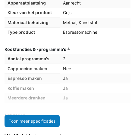
Apparaatplaatsing
Aanrecht
Kleur van het product
Grijs
Materiaal behuizing
Metaal, Kunststof
Type product
Espressomachine
Kookfuncties & -programma's
Aantal programma's
2
Cappuccino maken
Nee
Espresso maken
Ja
Koffie maken
Ja
Meerdere dranken
Ja
Netwerk
Toon meer specificaties
Wifi
Nee