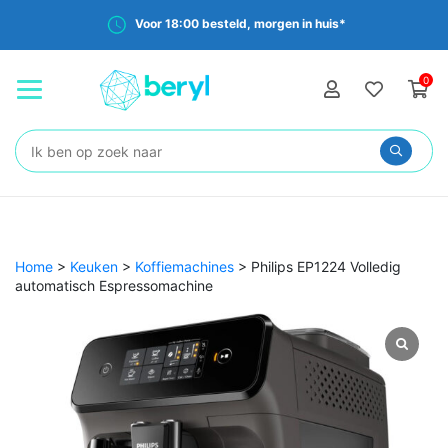
Voor 18:00 besteld, morgen in huis*
0
Zoeken:
Home
>
Keuken
>
Koffiemachines
>
Philips EP1224 Volledig
automatisch Espressomachine