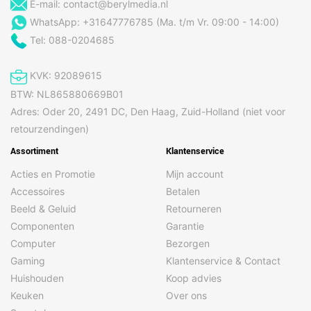
Zoolplaat
Keramische zoolplaat
E-mail:
contact@berylmedia.nl
materiaal/coating
WhatsApp: +31647776785 (Ma. t/m Vr. 09:00 - 14:00)
Tel: 088-0204685
Prestatie
Automatisch
Ja
KVK: 92089615
antikalksysteem
BTW: NL865880669B01
Calc-Clean-functie
Ja
Adres: Oder 20, 2491 DC, Den Haag, Zuid-Holland (niet voor
retourzendingen)
Capaciteit watertank
1,4 l
Assortiment
Klantenservice
Energie
Acties en Promotie
Mijn account
Accessoires
Betalen
Vermogen van
2400 W
strijkijzer
Beeld & Geluid
Retourneren
Componenten
Garantie
Computer
Bezorgen
Ergonomie
Gaming
Klantenservice & Contact
Afneembare watertank
Ja
Huishouden
Koop advies
Eenvoudig opbergen
Ja
Keuken
Over ons