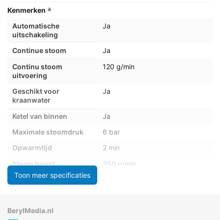
Kenmerken
Automatische
Ja
uitschakeling
Continue stoom
Ja
Continu stoom
120 g/min
uitvoering
Geschikt voor
Ja
kraanwater
Ketel van binnen
Ja
Maximale stoomdruk
6 bar
Opwarmtijd
2 min
Steam boost
350 g/min
performance
Toon meer specificaties
Veilig voor alle stoffen
Ja
Verticale stoomfunctie
Ja
BerylMedia.nl