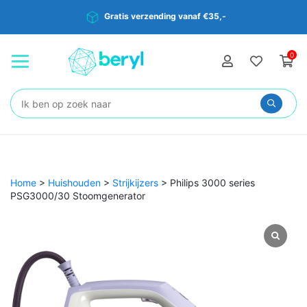
Gratis verzending vanaf €35,-
0
Zoeken:
Home
>
Huishouden
>
Strijkijzers
>
Philips 3000 series
PSG3000/30 Stoomgenerator