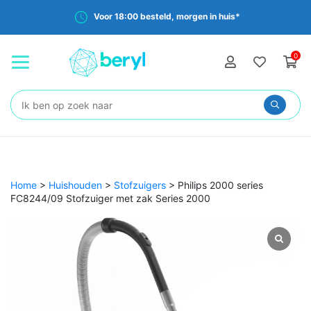
Voor 18:00 besteld, morgen in huis*
0
Zoeken:
Home
>
Huishouden
>
Stofzuigers
>
Philips 2000 series
FC8244/09 Stofzuiger met zak Series 2000