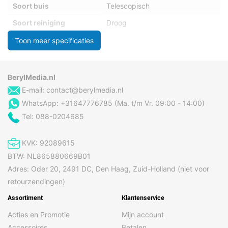
Soort buis
Telescopisch
Soort reiniging
Droog
Stof capaciteit
3 l
Toon meer specificaties
Stofzuigercontainer
Stofzak
type
BerylMedia.nl
Type stofzak
S-bag
E-mail:
contact@berylmedia.nl
Uitblaasfilter
HEPA:99.99%
WhatsApp: +31647776785 (Ma. t/m Vr. 09:00 - 14:00)
Tel: 088-0204685
Prestatie
Actieradius
9 m
KVK: 92089615
BTW: NL865880669B01
Certificering
ECARF
Adres: Oder 20, 2491 DC, Den Haag, Zuid-Holland (niet voor
Correct gebruik
Thuis
retourzendingen)
Efficientie
99,99 procent
Assortiment
Klantenservice
Geluidsniveau
77 dB
Acties en Promotie
Mijn account
Land van herkomst
China
Accessoires
Betalen