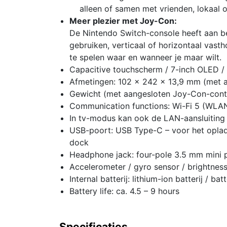
alleen of samen met vrienden, lokaal o
Meer plezier met Joy-Con:
De Nintendo Switch-console heeft aan be
gebruiken, verticaal of horizontaal vas
te spelen waar en wanneer je maar wilt.
Capacitive touchscherm / 7-inch OLED / 
Afmetingen: 102 x 242 x 13,9 mm (met a
Gewicht (met aangesloten Joy-Con-contr
Communication functions: Wi-Fi 5 (WLAN 
In tv-modus kan ook de LAN-aansluiting
USB-poort: USB Type-C – voor het oplade
dock
Headphone jack: four-pole 3.5 mm mini 
Accelerometer / gyro sensor / brightnes
Internal batterij: lithium-ion batterij / b
Battery life: ca. 4.5 – 9 hours
Specificaties