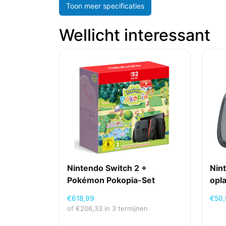
Toon meer specificaties
Netwerk (RJ 45)
Wellicht interessant
NFC
Wifi
Opslagmedia
Geheugenkaart slot
Opslagcapaciteit (GB)
Type geheugenkaart
Processor
Nintendo Switch 2 +
Nin
Processor betekenis
Pokémon Pokopia-Set
opl
€
618,99
€
50
Energie
of
€
206,33
in 3 termijnen
Batterij-/ Accutype