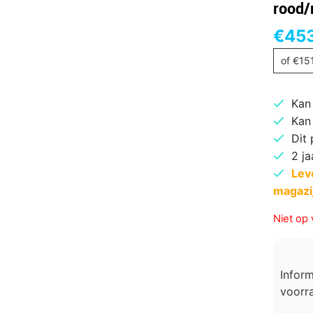
rood/
€
45
of
€
15
Kan
Kan
Dit
2 ja
Lev
magazi
Niet op 
Infor
voorra