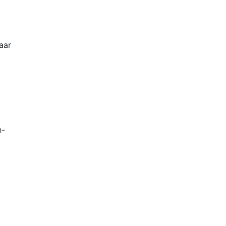
aar
h-