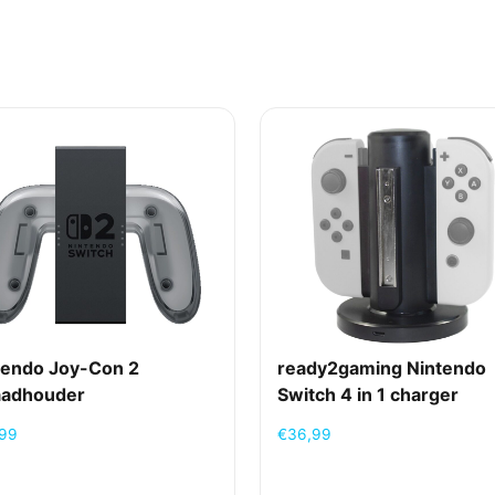
ja
ja
ja
ja
64
microSD
tendo Joy-Con 2
ready2gaming Nintendo
NVIDIA Tegra
aadhouder
Switch 4 in 1 charger
,99
€
36,99
Lithium-ion