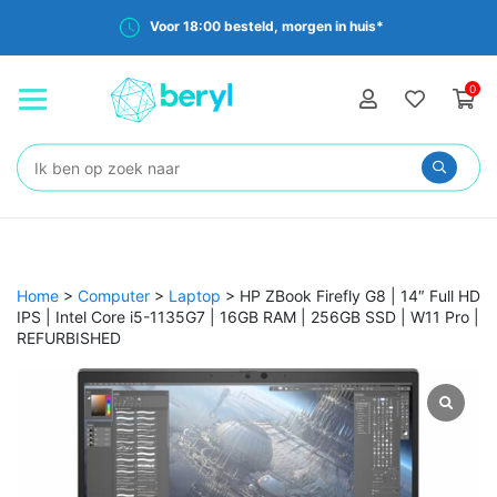
Voor 18:00 besteld, morgen in huis*
0
Zoeken:
Home
>
Computer
>
Laptop
>
HP ZBook Firefly G8 | 14″ Full HD
IPS | Intel Core i5-1135G7 | 16GB RAM | 256GB SSD | W11 Pro |
REFURBISHED