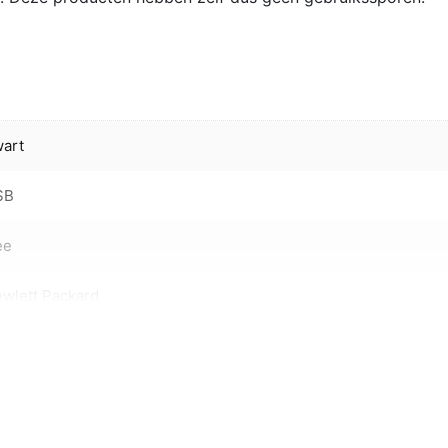
art
SB
ee
wlett Packard