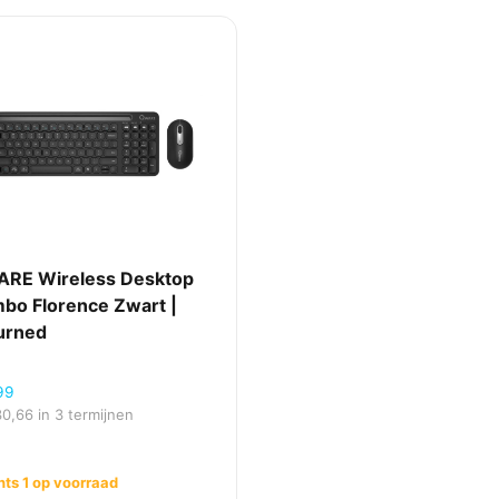
RE Wireless Desktop
bo Florence Zwart |
urned
99
30,66
in 3 termijnen
hts 1 op voorraad