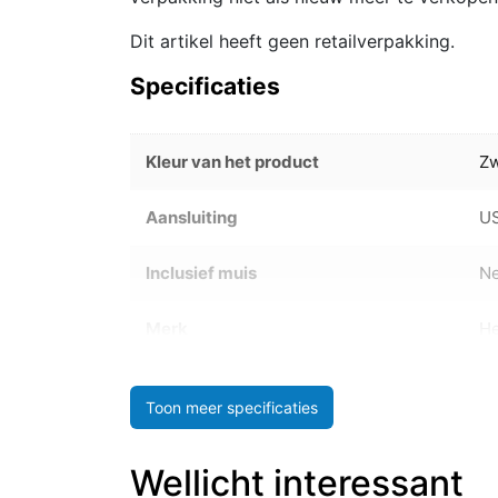
Dit artikel heeft geen retailverpakking.
Specificaties
Kleur van het product
Zw
Aansluiting
U
Inclusief muis
N
Merk
He
Toon meer specificaties
Wellicht interessant