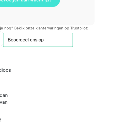
 je nog? Bekijk onze klantervaringen op Trustpilot:
dloos
 dan
 van
f