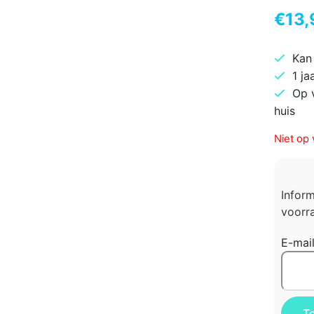
€
13,
Kan
1 ja
Op 
huis
Niet op 
Infor
voorra
E-mai