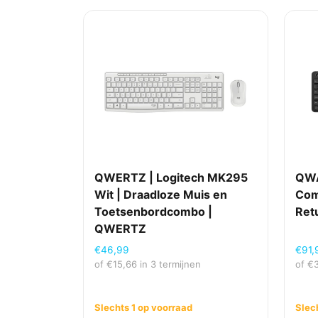
QWERTZ | Logitech MK295
QWA
Wit | Draadloze Muis en
Com
Toetsenbordcombo |
Ret
QWERTZ
€
46,99
€
91,
of
€
15,66
in 3 termijnen
of
€
Slechts 1 op voorraad
Slec