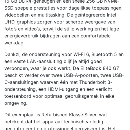
16 GB DDR4-geheugen en een snelle 256 GB NVMe-
W11
SSD soepele prestaties voor dagelijkse toepassingen,
Professional
videobellen en multitasking. De geïntegreerde Intel
|
UHD-graphics zorgen voor scherpe weergave van
REFURBISHED
foto’s en video’s, terwijl de stille werking en het lage
SILVER
energieverbruik bijdragen aan een comfortabele
aantal
werkdag.
Dankzij de ondersteuning voor Wi-Fi 6, Bluetooth 5 en
een vaste LAN-aansluiting blijf je altijd goed
verbonden, waar je ook werkt. De EliteBook 840 G7
beschikt verder over twee USB-A-poorten, twee USB-
C-aansluitingen waarvan één met Thunderbolt 3-
ondersteuning, een HDMI-uitgang en een verlicht
toetsenbord voor optimaal gebruiksgemak in elke
omgeving.
Dit exemplaar is Refurbished Klasse Silver, wat
betekent dat het apparaat technisch volledig
gecontroleerd en professioneel gereviseerd is. Het