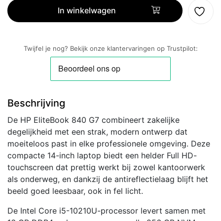
G7
In winkelwagen
|
14''
Full
Twijfel je nog? Bekijk onze klantervaringen op Trustpilot:
HD
IPS
Touch
|
Beschrijving
Intel
Core
De HP EliteBook 840 G7 combineert zakelijke
i5-
degelijkheid met een strak, modern ontwerp dat
10210U
moeiteloos past in elke professionele omgeving. Deze
|
compacte 14-inch laptop biedt een helder Full HD-
16GB
touchscreen dat prettig werkt bij zowel kantoorwerk
RAM
als onderweg, en dankzij de antireflectielaag blijft het
|
beeld goed leesbaar, ook in fel licht.
256GB
SSD
De Intel Core i5-10210U-processor levert samen met
|