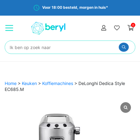
Voor 18:00 besteld, morgen in huis*
0
Zoeken:
Home
>
Keuken
>
Koffiemachines
>
DeLonghi Dedica Style
EC685.M