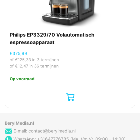
Philips EP3329/70 Volautomatisch
espressoapparaat
€
375,99
of
€
125,33
in 3 termijnen
of
€
12,47
in 36 termijnen
Op voorraad
BerylMedia.nl
E-mail:
contact@berylmedia.nl
WhatsApp: +31647776785 (Ma. t/m Vr. 09:00 - 14:00)