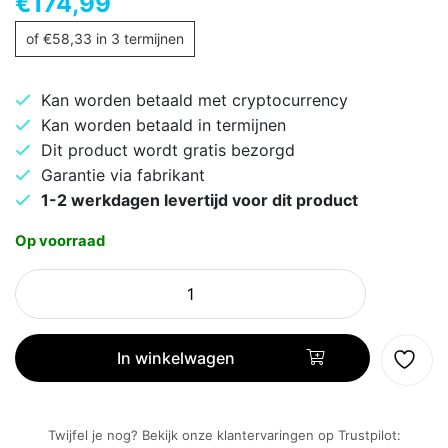
€
174,99
of
€
58,33
in 3 termijnen
Kan worden betaald met cryptocurrency
Kan worden betaald in termijnen
Dit product wordt gratis bezorgd
Garantie via fabrikant
1-2 werkdagen levertijd voor dit product
Op voorraad
DeLonghi
Dedica
Style
EC685.M
In winkelwagen
aantal
Twijfel je nog? Bekijk onze klantervaringen op Trustpilot: